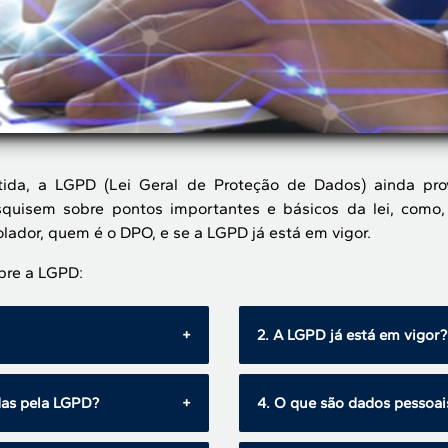
ida, a LGPD (Lei Geral de Proteção de Dados) ainda pro
uisem sobre pontos importantes e básicos da lei, como,
ador, quem é o DPO, e se a LGPD já está em vigor.
obre a LGPD:
2. A LGPD já está em vigor?
ios, responsabilidades e
Sim, a LGPD entrou em vig
das pela LGPD?
4. O que são dados pessoai
dados pessoais. Em linhas
go” para tudo que é feito